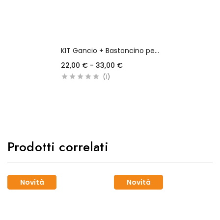
KIT Gancio + Bastoncino per tende a vetro SENZA FORI
22,00
€
-
33,00
€
1
Scegli
Prodotti correlati
Novità
Novità