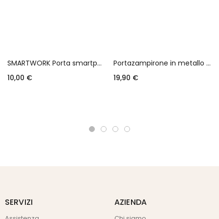
SMARTWORK Porta smartphone – Trasparente
Portazampirone in metallo da tavolo e da terra con asta magnetica e base.
10,00
€
19,90
€
Aggiungi al carrello
Scegli
SERVIZI
AZIENDA
Assistenza
Chi siamo