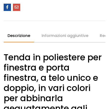
Descrizione
Informazioni aggiuntive
Rece
Tenda in poliestere per
finestra e porta
finestra, a telo unico e
doppio, in vari colori
per abbinarla
aeguatamente agli